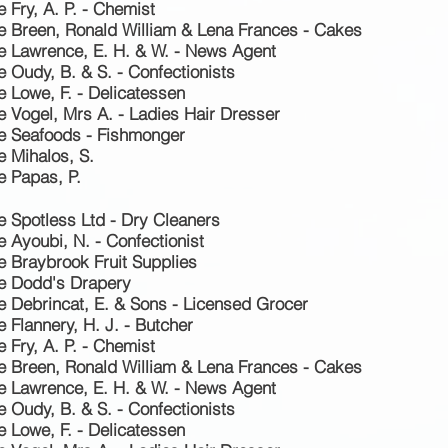
 Fry, A. P. - Chemist
e Breen, Ronald William & Lena Frances - Cakes
e Lawrence, E. H. & W. - News Agent
 Oudy, B. & S. - Confectionists
e Lowe, F. - Delicatessen
e Vogel, Mrs A. - Ladies Hair Dresser
ve Seafoods - Fishmonger
e Mihalos, S.
e Papas, P.
e Spotless Ltd - Dry Cleaners
 Ayoubi, N. - Confectionist
e Braybrook Fruit Supplies
ve Dodd's Drapery
e Debrincat, E. & Sons - Licensed Grocer
 Flannery, H. J. - Butcher
 Fry, A. P. - Chemist
e Breen, Ronald William & Lena Frances - Cakes
e Lawrence, E. H. & W. - News Agent
e Oudy, B.
& S. - Confectionists
e Lowe, F. - Delicatessen