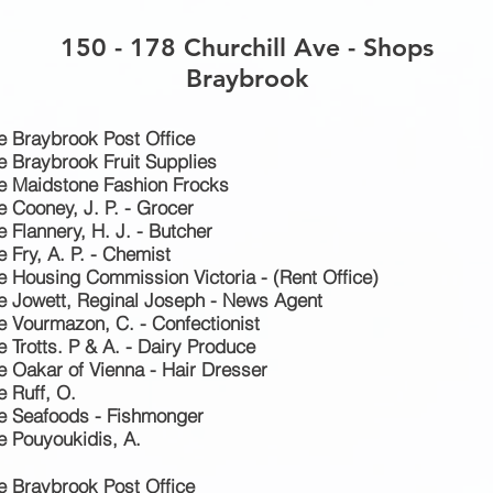
150 - 178 Churchill Ave - Shops
Braybrook
e Braybrook Post Office
e Braybrook Fruit Supplies
ve Maidstone Fashion Frocks
e Cooney, J. P. - Grocer
 Flannery, H. J. - Butcher
 Fry, A. P. - Chemist
e Housing Commission Victoria - (Rent Office)
e Jowett, Reginal Joseph - News Agent
e Vourmazon, C. - Confectionist
 Trotts. P & A. - Dairy Produce
e Oakar of Vienna - Hair Dresser
e Ruff, O.
ve Seafoods - Fishmonger
e Pouyoukidis, A.
e Braybrook Post Office