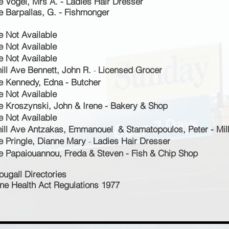
e Vogel, Mrs A. - Ladies Hair Dresser
e Barpallas, G. - Fishmonger
e Not Available
e Not Available
e Not Available
ill Ave Bennett, John R.
Licensed Grocer
-
e
Kennedy, Edna
- Butcher
e Not Available
e Kroszynski, John & Irene - Bakery & Shop
e Not Available
ill Ave Antzakas, Emmanouel & Stamatopoulos, Peter - Mil
e Pringle, Dianne Mary
Ladies Hair Dresser
-
e Papaiouannou, Freda & Steven - Fish & Chip Shop
ugall Directories
ine Health Act Regulations 1977